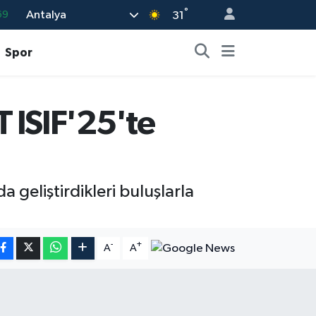
°
Antalya
69
31
06
Spor
02
.2
 ISIF'25'te
32
48
geliştirdikleri buluşlarla
-
+
A
A