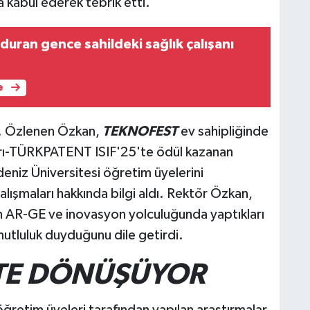
 kabul ederek tebrik etti.
duran gence sahildeki sağlık çalışanı
e
r. Özlenen Özkan,
TEKNOFEST
ev sahipliğinde
arı-TÜRKPATENT ISIF'25'te ödül kazanan
deniz Üniversitesi öğretim üyelerini
ışmaları hakkında bilgi aldı. Rektör Özkan,
in AR-GE ve inovasyon yolculuğunda yaptıkları
mutluluk duyduğunu dile getirdi.
NTE DÖNÜŞÜYOR
ğretim üyeleri tarafından yapılan araştırmalar,