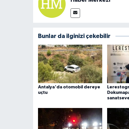
Bunlar da ilginizi çekebilir
Antalya'da otomobil dereye
Lerestogr
uçtu
Dokumapa
sanatseve