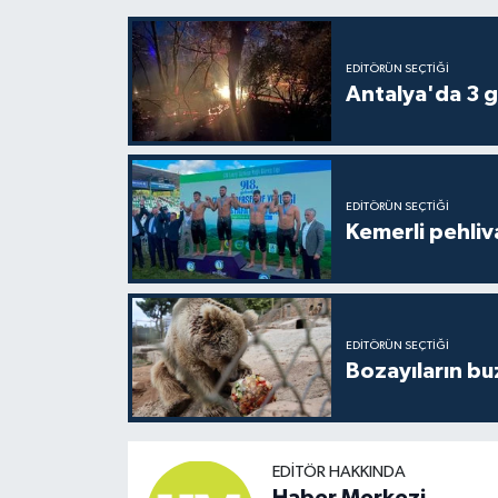
EDITÖRÜN SEÇTIĞI
Antalya'da 3 g
EDITÖRÜN SEÇTIĞI
Kemerli pehliva
EDITÖRÜN SEÇTIĞI
Bozayıların bu
EDITÖR HAKKINDA
Haber Merkezi