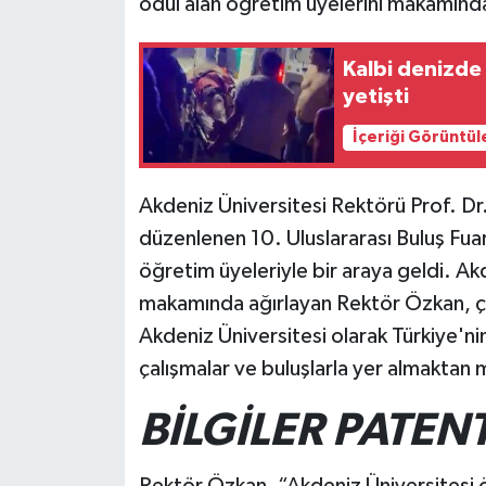
ödül alan öğretim üyelerini makamında
Teknoloji
Kalbi denizde 
yetişti
Televizyon
İçeriği Görüntül
Turizm
Akdeniz Üniversitesi Rektörü Prof. D
Yaşam
düzenlenen 10. Uluslararası Buluş Fu
öğretim üyeleriyle bir araya geldi. Ak
makamında ağırlayan Rektör Özkan, çal
Akdeniz Üniversitesi olarak Türkiye'n
çalışmalar ve buluşlarla yer almaktan 
BİLGİLER PATE
Rektör Özkan, “Akdeniz Üniversitesi ö