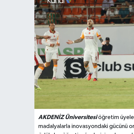
Haberler
KANALV Spor
Kültür Sanat
Magazin
Öğle Bülteni
Sağlık
Siyaset
AKDENİZ Üniversitesi
öğretim üyele
Sosyal medya
madalyalarla inovasyondaki gücünü o
Spor