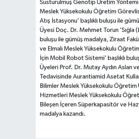
Susturulmuş Genotip Üretim Yöntemi' ba
Meslek Yüksekokulu Öğretim Görevlisi
Atış İstasyonu' başlıklı buluşu ile gü
Üyesi Doç. Dr. Mehmet Torun 'Sığla (L
buluşu ile gümüş madalya, Ziraat Fakü
ve Elmalı Meslek Yüksekokulu Öğretim
İçin Mobil Robot Sistemi' başlıklı bul
Üyeleri Prof. Dr. Mutay Aydın Aslan ve 
Tedavisinde Aurantiamid Asetat Kullanı
Bilimler Meslek Yüksekokulu Öğretim 
Hizmetleri Meslek Yüksekokulu Öğret
Bileşen İçeren Süperkapasitör ve Hazır
madalya kazandı.