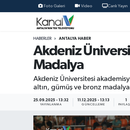
Foto Galeri
Video
Canlı Yayın
Ana Haber
Nöbetçi Eczaneler
Antalya Haber
Hava Durumu
HABERLER
ANTALYA HABER
Akdeniz Ünivers
Dünya
Trafik Durumu
Madalya
Eğitim
Süper Lig Puan Durumu ve Fikstür
Akdeniz Üniversitesi akademisye
Ekonomi
Tüm Manşetler
altın, gümüş ve bronz madalya
Gündem
Son Dakika Haberleri
25.09.2025 - 13:32
11.12.2025 - 13:13
1
YAYINLANMA
GÜNCELLEME
PAYLA
Günün Manşetleri
Haber Arşivi
Haber Kuşakları