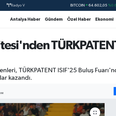
BITCOIN
64.602,05
%0.
Radyo V
DOLAR
47,6006
%0.
Antalya Haber
Gündem
Özel Haber
Ekonomi
EURO
55,0250
%0.
STERLİN
64,2398
%0
itesi'nden TÜRKPATENT
GRAM ALTIN
6513.94
%0.
BİST100
13.768
%
nleri, TÜRKPATENT ISIF'25 Buluş Fuarı'nda 
lar kazandı.
ŞIM