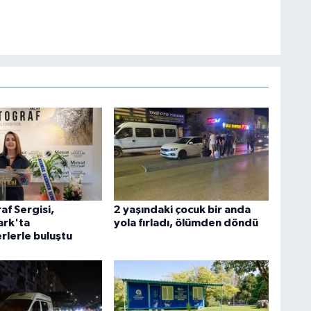
af Sergisi,
2 yaşındaki çocuk bir anda
rk'ta
yola fırladı, ölümden döndü
rlerle buluştu