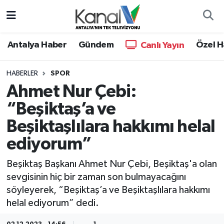
Ana Haber
Nöbetçi Eczaneler
Antalya Haber
Gündem
Özel H
Canlı Yayın
Antalya Haber
Hava Durumu
HABERLER
SPOR
Ahmet Nur Çebi:
Dünya
Trafik Durumu
“Beşiktaş’a ve
Eğitim
Süper Lig Puan Durumu ve Fikstür
Beşiktaşlılara hakkımı helal
Ekonomi
Tüm Manşetler
ediyorum”
Beşiktaş Başkanı Ahmet Nur Çebi, Beşiktaş'a olan
Gündem
Son Dakika Haberleri
sevgisinin hiç bir zaman son bulmayacağını
söyleyerek, “Beşiktaş’a ve Beşiktaşlılara hakkımı
Günün Manşetleri
Haber Arşivi
helal ediyorum” dedi.
Haber Kuşakları