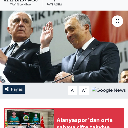
02.12.2023 - 14:56
1
YAYINLANMA
PAYLAŞIM
Haberler
KANALV Spor
Kültür Sanat
Magazin
Öğle Bülteni
Sağlık
Paylaş
-
+
A
A
Siyaset
Sosyal medya
Alanyaspor'dan orta
Spor
sahaya çifte takviye