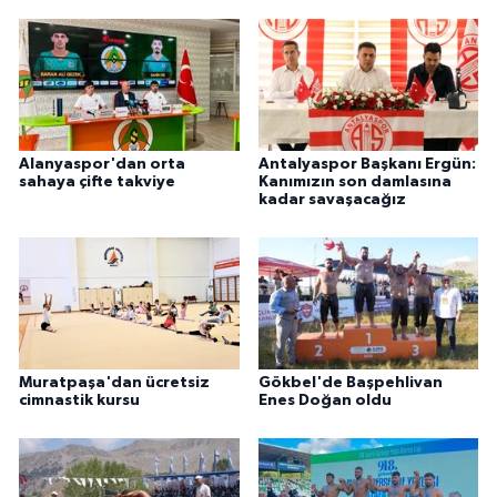
Alanyaspor'dan orta
Antalyaspor Başkanı Ergün:
sahaya çifte takviye
Kanımızın son damlasına
kadar savaşacağız
Muratpaşa'dan ücretsiz
Gökbel'de Başpehlivan
cimnastik kursu
Enes Doğan oldu