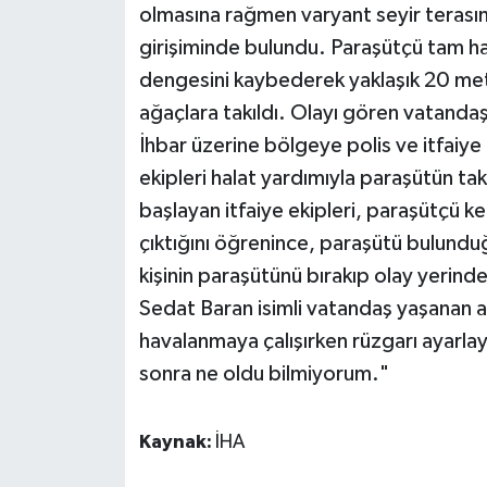
olmasına rağmen varyant seyir terasın
girişiminde bulundu. Paraşütçü tam ha
Teknoloji
dengesini kaybederek yaklaşık 20 met
Televizyon
ağaçlara takıldı. Olayı gören vatandaş
İhbar üzerine bölgeye polis ve itfaiye 
Turizm
ekipleri halat yardımıyla paraşütün tak
başlayan itfaiye ekipleri, paraşütçü ke
Yaşam
çıktığını öğrenince, paraşütü bulundu
kişinin paraşütünü bırakıp olay yerinden
Sedat Baran isimli vatandaş yaşanan a
havalanmaya çalışırken rüzgarı ayarl
sonra ne oldu bilmiyorum."
Kaynak:
İHA