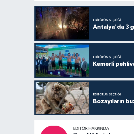
EDITÖRÜN SEÇTIĞI
Antalya'da 3 g
EDITÖRÜN SEÇTIĞI
Kemerli pehliva
EDITÖRÜN SEÇTIĞI
Bozayıların bu
EDITÖR HAKKINDA