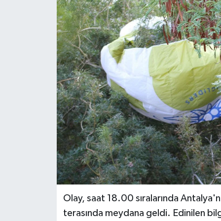
Haberler
KANALV Spor
Kültür Sanat
Magazin
Öğle Bülteni
Sağlık
Siyaset
Sosyal medya
Olay, saat 18.00 sıralarında Antalya'nı
terasında meydana geldi. Edinilen bilg
Spor