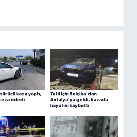
 sürücü kaza yaptı,
Tatil için Belçika'dan
 ceza ödedi
Antalya'ya geldi, kazada
hayatını kaybetti