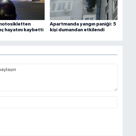
motosikletten
Apartmanda yangın paniği: 5
ç hayatını kaybetti
kişi dumandan etkilendi