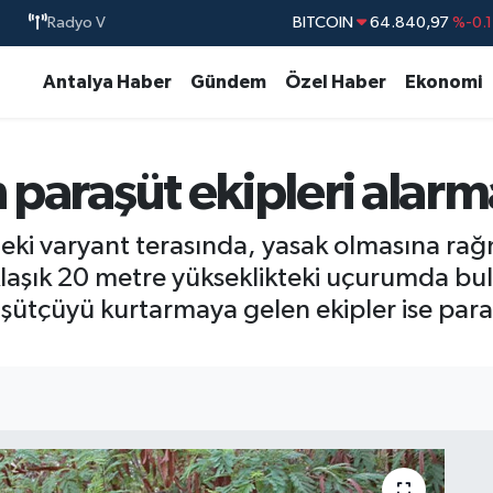
Radyo V
BITCOIN
64.840,97
%-0.
DOLAR
47,7436
%0.1
Antalya Haber
Gündem
Özel Haber
Ekonomi
EURO
55,2510
%0.3
STERLİN
64,4811
%0.3
n paraşüt ekipleri alarm
GRAM ALTIN
6660.55
%
BİST100
13.779
%-1
ndeki varyant terasında, yasak olmasına r
aklaşık 20 metre yükseklikteki uçurumda bu
ütçüyü kurtarmaya gelen ekipler ise para