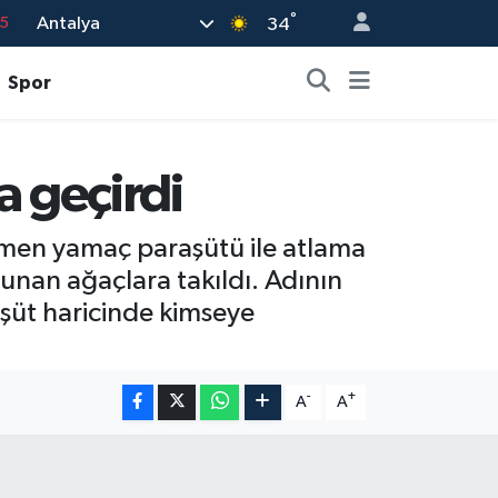
°
Antalya
15
34
8
Spor
2
8
a geçirdi
0
4
ağmen yamaç paraşütü ile atlama
lunan ağaçlara takıldı. Adının
şüt haricinde kimseye
-
+
A
A