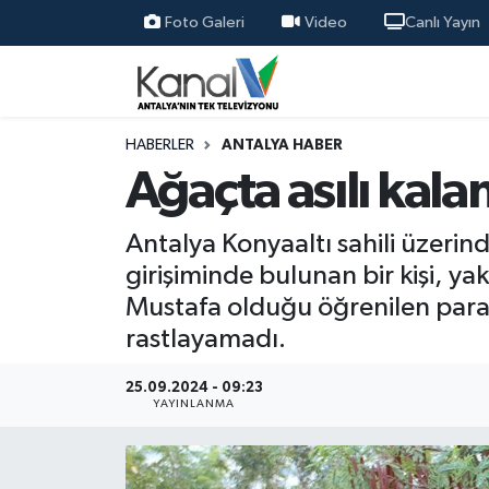
Foto Galeri
Video
Canlı Yayın
Ana Haber
Nöbetçi Eczaneler
Antalya Haber
Hava Durumu
HABERLER
ANTALYA HABER
Ağaçta asılı kala
Dünya
Trafik Durumu
Antalya Konyaaltı sahili üzeri
Eğitim
Süper Lig Puan Durumu ve Fikstür
girişiminde bulunan bir kişi, y
Mustafa olduğu öğrenilen paraş
Ekonomi
Tüm Manşetler
rastlayamadı.
Gündem
Son Dakika Haberleri
25.09.2024 - 09:23
YAYINLANMA
Günün Manşetleri
Haber Arşivi
Haber Kuşakları