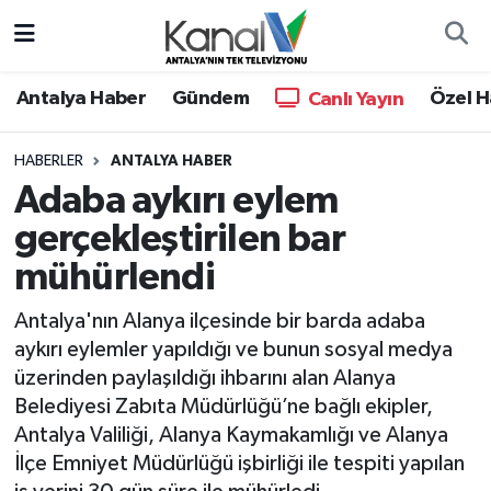
Ana Haber
Nöbetçi Eczaneler
Antalya Haber
Gündem
Özel H
Canlı Yayın
Antalya Haber
Hava Durumu
HABERLER
ANTALYA HABER
Adaba aykırı eylem
Dünya
Trafik Durumu
gerçekleştirilen bar
Eğitim
Süper Lig Puan Durumu ve Fikstür
mühürlendi
Ekonomi
Tüm Manşetler
Antalya'nın Alanya ilçesinde bir barda adaba
aykırı eylemler yapıldığı ve bunun sosyal medya
Gündem
Son Dakika Haberleri
üzerinden paylaşıldığı ihbarını alan Alanya
Belediyesi Zabıta Müdürlüğü’ne bağlı ekipler,
Günün Manşetleri
Haber Arşivi
Antalya Valiliği, Alanya Kaymakamlığı ve Alanya
İlçe Emniyet Müdürlüğü işbirliği ile tespiti yapılan
Haber Kuşakları