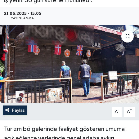
iş yerini 30 gün süre ile mühürledi.
Haberler
21.06.2025 - 15:05
YAYINLANMA
KANALV Spor
Kültür Sanat
Magazin
Öğle Bülteni
Sağlık
Siyaset
Paylaş
-
+
A
A
Sosyal medya
Turizm bölgelerinde faaliyet gösteren umuma
Spor
açık eğlence yerlerinde genel adaba aykırı