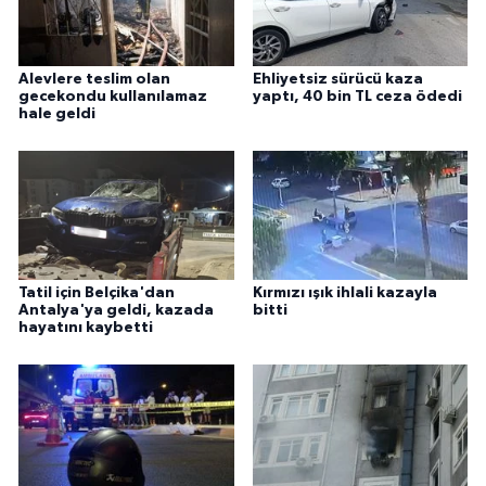
Alevlere teslim olan
Ehliyetsiz sürücü kaza
gecekondu kullanılamaz
yaptı, 40 bin TL ceza ödedi
hale geldi
Tatil için Belçika'dan
Kırmızı ışık ihlali kazayla
Antalya'ya geldi, kazada
bitti
hayatını kaybetti