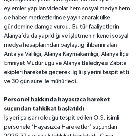
eylemler yapılan videolar hem sosyal medya hem
Teknoloji
de haber merkezlerinde yayınlanarak ülke
gündemine damga vurdu. Bu tür faaliyetlerin
Televizyon
Alanya’da da yapıldığı ve işletmenin kendi sosyal
medya hesaplarından paylaştığı ihbarını alan
Turizm
Antalya Valiliği, Alanya Kaymakamlığı, Alanya İlçe
Yaşam
Emniyet Müdürlüğü ve Alanya Belediyesi Zabıta
ekipleri harekete geçerek ilgili iş yerini tespit etti
ve 30 gün süre ile mühürledi.
Personel hakkında hayasızca hareket
suçundan tahkikat başlatıldı
İş yeri çalışanı olduğu tespit edilen O.S. isimli
personele ‘Hayasızca Hareketler’ suçundan
2025-31 suç sayılı tahkikat başlatıldı. Çarşı