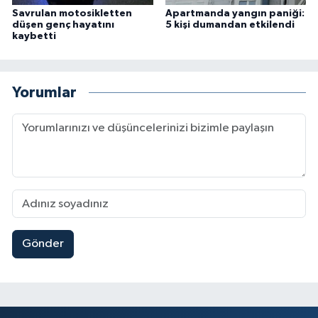
Savrulan motosikletten
Apartmanda yangın paniği:
düşen genç hayatını
5 kişi dumandan etkilendi
kaybetti
Yorumlar
Gönder