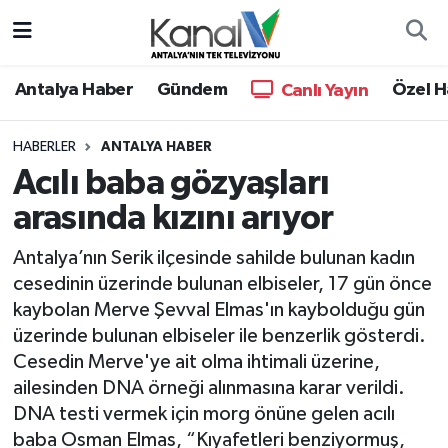
Ana Haber
Nöbetçi Eczaneler
Antalya Haber
Gündem
Özel H
Canlı Yayın
Antalya Haber
Hava Durumu
HABERLER
ANTALYA HABER
Acılı baba gözyaşları
Dünya
Trafik Durumu
arasında kızını arıyor
Eğitim
Süper Lig Puan Durumu ve Fikstür
Antalya’nın Serik ilçesinde sahilde bulunan kadın
Ekonomi
Tüm Manşetler
cesedinin üzerinde bulunan elbiseler, 17 gün önce
kaybolan Merve Şevval Elmas'ın kaybolduğu gün
Gündem
Son Dakika Haberleri
üzerinde bulunan elbiseler ile benzerlik gösterdi.
Cesedin Merve'ye ait olma ihtimali üzerine,
Günün Manşetleri
Haber Arşivi
ailesinden DNA örneği alınmasına karar verildi.
DNA testi vermek için morg önüne gelen acılı
Haber Kuşakları
baba Osman Elmas, “Kıyafetleri benziyormuş,