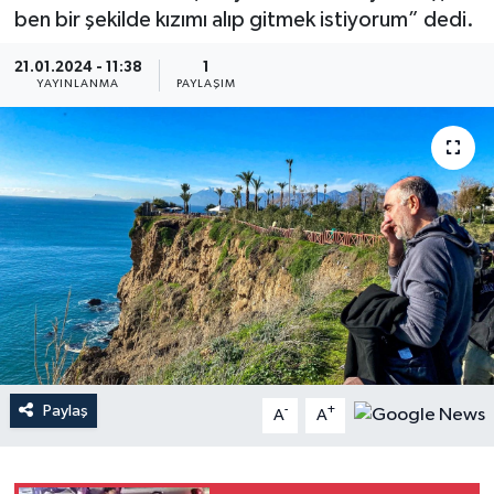
ben bir şekilde kızımı alıp gitmek istiyorum” dedi.
Haberler
21.01.2024 - 11:38
1
YAYINLANMA
PAYLAŞIM
KANALV Spor
Kültür Sanat
Magazin
Öğle Bülteni
Sağlık
Siyaset
Paylaş
-
+
A
A
Sosyal medya
Spor