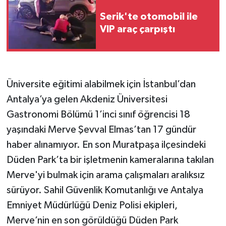
Serik'te otomobil ile
Teknoloji
VIP araç çarpıştı
Televizyon
Turizm
Üniversite eğitimi alabilmek için İstanbul’dan
Antalya’ya gelen Akdeniz Üniversitesi
Yaşam
Gastronomi Bölümü 1’inci sınıf öğrencisi 18
yaşındaki Merve Şevval Elmas’tan 17 gündür
haber alınamıyor. En son Muratpaşa ilçesindeki
Düden Park’ta bir işletmenin kameralarına takılan
Merve'yi bulmak için arama çalışmaları aralıksız
sürüyor. Sahil Güvenlik Komutanlığı ve Antalya
Emniyet Müdürlüğü Deniz Polisi ekipleri,
Merve’nin en son görüldüğü Düden Park