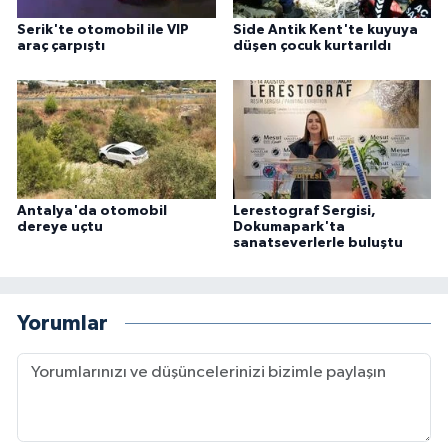
Serik'te otomobil ile VIP
Side Antik Kent'te kuyuya
araç çarpıştı
düşen çocuk kurtarıldı
Antalya'da otomobil
Lerestograf Sergisi,
dereye uçtu
Dokumapark'ta
sanatseverlerle buluştu
Yorumlar