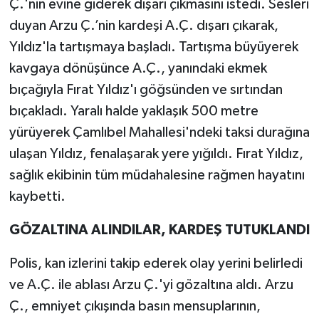
Ç.'nin evine giderek dışarı çıkmasını istedi. Sesleri
duyan Arzu Ç.’nin kardeşi A.Ç. dışarı çıkarak,
Teknoloji
Yıldız'la tartışmaya başladı. Tartışma büyüyerek
kavgaya dönüşünce A.Ç., yanındaki ekmek
Televizyon
bıçağıyla Fırat Yıldız'ı göğsünden ve sırtından
Turizm
bıçakladı. Yaralı halde yaklaşık 500 metre
yürüyerek Çamlıbel Mahallesi'ndeki taksi durağına
Yaşam
ulaşan Yıldız, fenalaşarak yere yığıldı. Fırat Yıldız,
sağlık ekibinin tüm müdahalesine rağmen hayatını
kaybetti.
GÖZALTINA ALINDILAR, KARDEŞ TUTUKLANDI
Polis, kan izlerini takip ederek olay yerini belirledi
ve A.Ç. ile ablası Arzu Ç.'yi gözaltına aldı. Arzu
Ç., emniyet çıkışında basın mensuplarının,