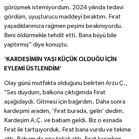
görüşmek istemiyordum. 2024 yılında tedavi
gördüm, uyuşturucu maddeyi bıraktım. Fırat
yaşadıklarımıza rağmen peşimi bırakmıyordu.
Beni öldürmekle tehdit etti. Bana büyü bile
yaptırmış" diye konuştu.
'KARDEŞİMİN YAŞI KÜÇÜK OLDUĞU İÇİN
EYLEMİ ÜSTLENDİM'
Olay günü mutfakta olduğunu belirten Arzu Ç.,
"Ses duydum, balkona çıktığımda Fırat
aşağıdaydı. Gitmesi için bağırdım. Daha sonra
kardeşimi aradım, 'Fırat burada, gelin' dedim.
Kardeşim A.Ç. ve babam geldi. Biz o esnada
Fırat ile tartışıyorduk. Fırat bana vurdu ve tekme
attı. Babam da ona tokat attı. Fırat kaçarken