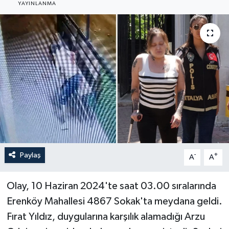
YAYINLANMA
Haberler
KANALV Spor
Kültür Sanat
Magazin
Öğle Bülteni
Sağlık
Paylaş
-
+
A
A
Siyaset
Olay, 10 Haziran 2024'te saat 03.00 sıralarında
Erenköy Mahallesi 4867 Sokak'ta meydana geldi.
Sosyal medya
Fırat Yıldız, duygularına karşılık alamadığı Arzu
Spor