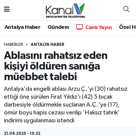
Ana Haber
Nöbetçi Eczaneler
Antalya Haber
Gündem
Özel H
Canlı Yayın
Antalya Haber
Hava Durumu
HABERLER
ANTALYA HABER
Ablasını rahatsız eden
Dünya
Trafik Durumu
kişiyi öldüren sanığa
Eğitim
Süper Lig Puan Durumu ve Fikstür
müebbet talebi
Ekonomi
Tüm Manşetler
Antalya'da engelli ablası Arzu Ç.'yi (30) rahatsız
ettiği öne sürülen Fırat Yıldız'ı (42) 5 bıçak
Gündem
Son Dakika Haberleri
darbesiyle öldürmekle suçlanan A.Ç.'ye (17),
ömür boyu hapis cezası verilip 'Haksız tahrik'
Günün Manşetleri
Haber Arşivi
indirimi uygulanması istendi
Haber Kuşakları
21.04.2025 - 10:32