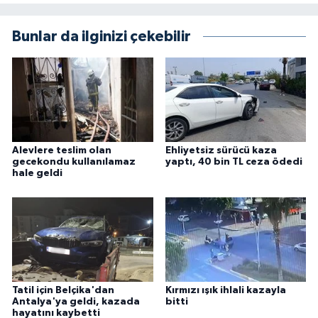
Bunlar da ilginizi çekebilir
Alevlere teslim olan
Ehliyetsiz sürücü kaza
gecekondu kullanılamaz
yaptı, 40 bin TL ceza ödedi
hale geldi
Tatil için Belçika'dan
Kırmızı ışık ihlali kazayla
Antalya'ya geldi, kazada
bitti
hayatını kaybetti