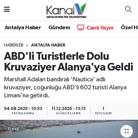
Ana Haber
Nöbetçi Eczaneler
Antalya Haber
Gündem
Özel H
Canlı Yayın
Antalya Haber
Hava Durumu
HABERLER
ANTALYA HABER
ABD'li Turistlerle Dolu
Dünya
Trafik Durumu
Kruvaziyer Alanya'ya Geldi
Eğitim
Süper Lig Puan Durumu ve Fikstür
Marshall Adaları bandıralı 'Nautica' adlı
Ekonomi
Tüm Manşetler
kruvaziyer, çoğunluğu ABD'li 602 turisti Alanya
Limanı'na getirdi.
Gündem
Son Dakika Haberleri
04.08.2025 - 10:53
11.12.2025 - 13:13
1
YAYINLANMA
GÜNCELLEME
PAYLAŞIM
Günün Manşetleri
Haber Arşivi
Haber Kuşakları