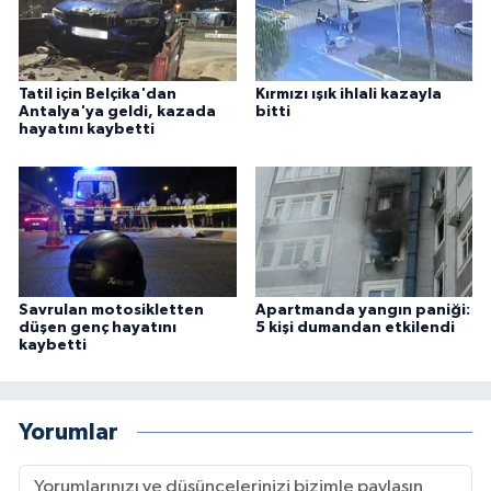
Tatil için Belçika'dan
Kırmızı ışık ihlali kazayla
Antalya'ya geldi, kazada
bitti
hayatını kaybetti
Savrulan motosikletten
Apartmanda yangın paniği:
düşen genç hayatını
5 kişi dumandan etkilendi
kaybetti
Yorumlar