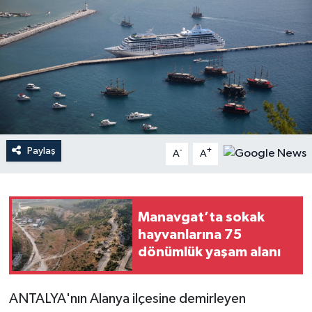
Haberler
KANALV Spor
Kültür Sanat
Magazin
Paylaş
-
+
A
A
Öğle Bülteni
Sağlık
Manavgat’ta sokak
hayvanlarına 75
Siyaset
dönümlük yaşam alanı
Sosyal medya
ANTALYA'nın Alanya ilçesine demirleyen
Spor