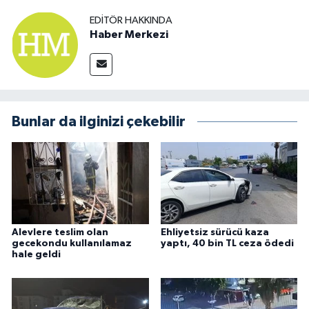
EDITÖR HAKKINDA
Haber Merkezi
Bunlar da ilginizi çekebilir
Alevlere teslim olan
Ehliyetsiz sürücü kaza
gecekondu kullanılamaz
yaptı, 40 bin TL ceza ödedi
hale geldi