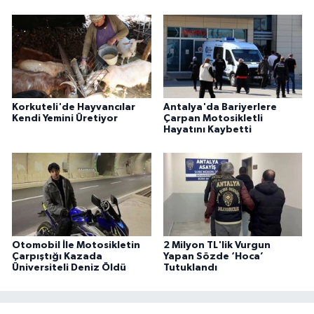
Korkuteli'de Hayvancılar
Antalya'da Bariyerlere
Kendi Yemini Üretiyor
Çarpan Motosikletli
Hayatını Kaybetti
Otomobil İle Motosikletin
2 Milyon TL'lik Vurgun
Çarpıştığı Kazada
Yapan Sözde ‘Hoca’
Üniversiteli Deniz Öldü
Tutuklandı