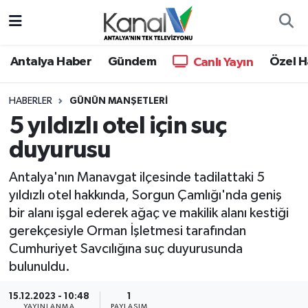
Ana Haber
Nöbetçi Eczaneler
Antalya Haber
Gündem
Özel H
Canlı Yayın
Antalya Haber
Hava Durumu
HABERLER
GÜNÜN MANŞETLERI
5 yıldızlı otel için suç
Dünya
Trafik Durumu
duyurusu
Eğitim
Süper Lig Puan Durumu ve Fikstür
Antalya'nın Manavgat ilçesinde tadilattaki 5
Ekonomi
Tüm Manşetler
yıldızlı otel hakkında, Sorgun Çamlığı'nda geniş
bir alanı işgal ederek ağaç ve makilik alanı kestiği
Gündem
Son Dakika Haberleri
gerekçesiyle Orman İşletmesi tarafından
Cumhuriyet Savcılığına suç duyurusunda
Günün Manşetleri
Haber Arşivi
bulunuldu.
Haber Kuşakları
15.12.2023 - 10:48
1
YAYINLANMA
PAYLAŞIM