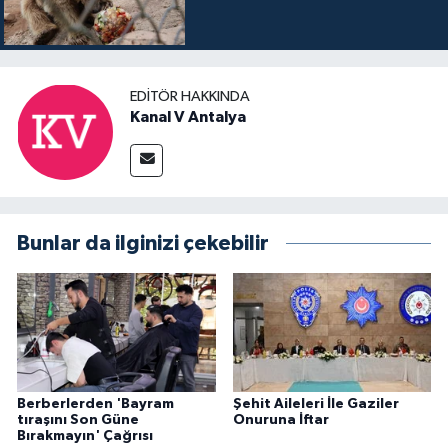
EDITÖR HAKKINDA
Kanal V Antalya
Bunlar da ilginizi çekebilir
Berberlerden 'Bayram
Şehit Aileleri İle Gaziler
tıraşını Son Güne
Onuruna İftar
Bırakmayın' Çağrısı