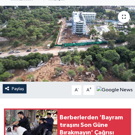
Haberler
KANALV Spor
Kültür Sanat
Magazin
Öğle Bülteni
Sağlık
Paylaş
-
+
A
A
Siyaset
Berberlerden 'Bayram
Sosyal medya
tıraşını Son Güne
Bırakmayın' Çağrısı
Spor