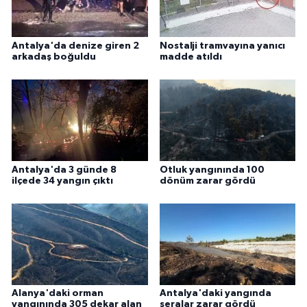
Antalya'da denize giren 2
Nostalji tramvayına yanıcı
arkadaş boğuldu
madde atıldı
Antalya'da 3 günde 8
Otluk yangınında 100
ilçede 34 yangın çıktı
dönüm zarar gördü
Alanya'daki orman
Antalya'daki yangında
yangınında 305 dekar alan
seralar zarar gördü