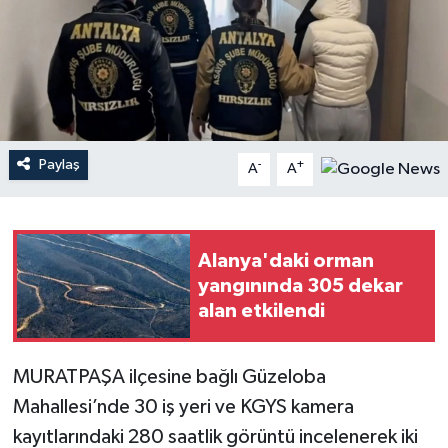
Haberler
KANALV Spor
Kültür Sanat
Paylaş
-
+
A
A
Magazin
Öğle Bülteni
Alanya'daki orman
yangınında 305 dekar
Sağlık
alan etkilendi
Siyaset
MURATPAŞA ilçesine bağlı Güzeloba
Sosyal medya
Mahallesi’nde 30 iş yeri ve KGYS kamera
kayıtlarındaki 280 saatlik görüntü incelenerek iki
Spor