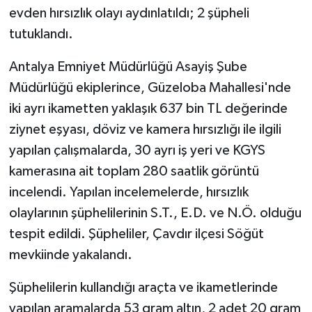
evden hırsızlık olayı aydınlatıldı; 2 şüpheli
Teknoloji
tutuklandı.
Antalya Emniyet Müdürlüğü Asayiş Şube
Televizyon
Müdürlüğü ekiplerince, Güzeloba Mahallesi'nde
Turizm
iki ayrı ikametten yaklaşık 637 bin TL değerinde
ziynet eşyası, döviz ve kamera hırsızlığı ile ilgili
Yaşam
yapılan çalışmalarda, 30 ayrı iş yeri ve KGYS
kamerasına ait toplam 280 saatlik görüntü
incelendi. Yapılan incelemelerde, hırsızlık
olaylarının şüphelilerinin S.T., E.D. ve N.Ö. olduğu
tespit edildi. Şüpheliler, Çavdır ilçesi Söğüt
mevkiinde yakalandı.
Şüphelilerin kullandığı araçta ve ikametlerinde
yapılan aramalarda 53 gram altın, 2 adet 20 gram