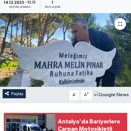
14.12.2023 - 11:11
1
YAYINLANMA
PAYLAŞIM
Haberler
KANALV Spor
Kültür Sanat
Magazin
Öğle Bülteni
Sağlık
Paylaş
-
+
A
A
Siyaset
Sosyal medya
Antalya'da Bariyerlere
Çarpan Motosikletli
Spor