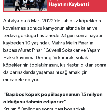
Hayatını Kaybetti
Teknoloji
Antalya'da 5 Mart 2022’de sahipsiz köpeklerin
Televizyon
kovalaması sonucu kamyonun altında kalan ve
tedavi gördüğü hastanede 23 gün sonra hayatını
Turizm
kaybeden 10 yaşındaki Mahra Melin Pınar’ın
Yaşam
babası Murat Pınar "Güvenli Sokaklar ve Yaşam
Hakkı Savunma Derneği’ni kurarak, sokak
köpeklerinin toplatılmasını, kısırlaştırıldıktan sonra
da barınaklarda yaşamasını sağlamak için
mücadele ediyor.
"Başıboş köpek popülasyonunun 15 milyon
olduğunu tahmin ediyoruz"
Kızının ölümünden sonra başı boş sokak