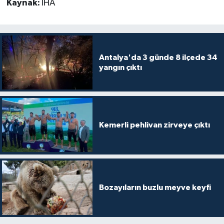
Kaynak:
İHA
Antalya'da 3 günde 8 ilçede 34
yangın çıktı
Kemerli pehlivan zirveye çıktı
Bozayıların buzlu meyve keyfi