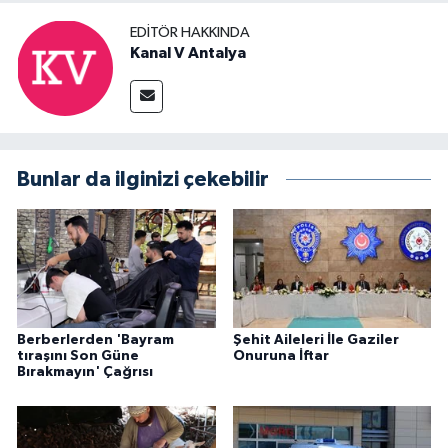
EDITÖR HAKKINDA
Kanal V Antalya
Bunlar da ilginizi çekebilir
Berberlerden 'Bayram
Şehit Aileleri İle Gaziler
tıraşını Son Güne
Onuruna İftar
Bırakmayın' Çağrısı