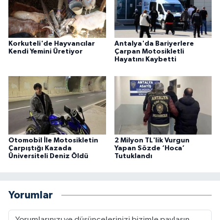
Korkuteli'de Hayvancılar
Antalya'da Bariyerlere
Kendi Yemini Üretiyor
Çarpan Motosikletli
Hayatını Kaybetti
Otomobil İle Motosikletin
2 Milyon TL'lik Vurgun
Çarpıştığı Kazada
Yapan Sözde ‘Hoca’
Üniversiteli Deniz Öldü
Tutuklandı
Yorumlar