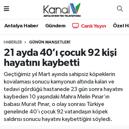
Ana Haber
Nöbetçi Eczaneler
Antalya Haber
Gündem
Özel H
Canlı Yayın
Antalya Haber
Hava Durumu
HABERLER
GÜNÜN MANŞETLERI
21 ayda 40’ı çocuk 92 kişi
Dünya
Trafik Durumu
hayatını kaybetti
Eğitim
Süper Lig Puan Durumu ve Fikstür
Geçtiğimiz yıl Mart ayında sahipsiz köpeklerin
Ekonomi
Tüm Manşetler
kovalaması sonucu kamyonun altında kalan ve
tedavi gördüğü hastanede 23 gün sonra hayatını
Gündem
Son Dakika Haberleri
kaybeden 10 yaşındaki Mahra Melin Pınar’ın
babası Murat Pınar, o olay sonrası Türkiye
Günün Manşetleri
Haber Arşivi
genelinde 40’ı çocuk 92 vatandaşın köpek
saldırısı sonucu hayatını kaybettiğini söyledi.
Haber Kuşakları