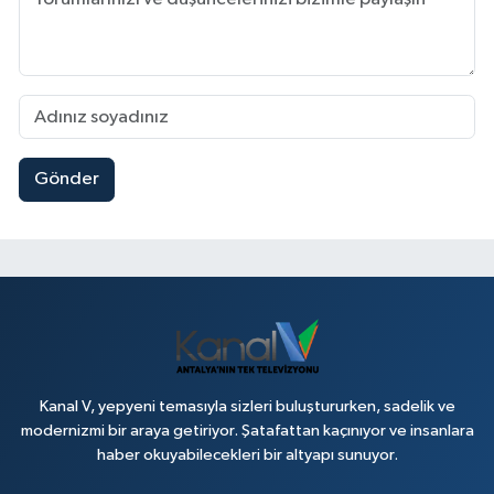
Gönder
Kanal V, yepyeni temasıyla sizleri buluştururken, sadelik ve
modernizmi bir araya getiriyor. Şatafattan kaçınıyor ve insanlara
haber okuyabilecekleri bir altyapı sunuyor.