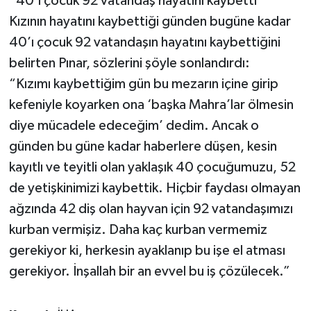
“40’ı çocuk 92 vatandaş hayatını kaybetti”
Kızının hayatını kaybettiği günden bugüne kadar
40’ı çocuk 92 vatandaşın hayatını kaybettiğini
belirten Pınar, sözlerini şöyle sonlandırdı:
“Kızımı kaybettiğim gün bu mezarın içine girip
kefeniyle koyarken ona ‘başka Mahra’lar ölmesin
diye mücadele edeceğim’ dedim. Ancak o
günden bu güne kadar haberlere düşen, kesin
kayıtlı ve teyitli olan yaklaşık 40 çocuğumuzu, 52
de yetişkinimizi kaybettik. Hiçbir faydası olmayan
ağzında 42 diş olan hayvan için 92 vatandaşımızı
kurban vermişiz. Daha kaç kurban vermemiz
gerekiyor ki, herkesin ayaklanıp bu işe el atması
gerekiyor. İnşallah bir an evvel bu iş çözülecek.”