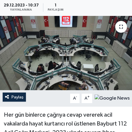
29.12.2023 - 10:37
1
Haberler
YAYINLANMA
PAYLAŞIM
KANALV Spor
Kültür Sanat
Magazin
Öğle Bülteni
Sağlık
Paylaş
-
+
A
A
Siyaset
Her gün binlerce çağrıya cevap vererek acil
Sosyal medya
vakalarda hayat kurtarıcı rol üstlenen Bayburt 112
Spor