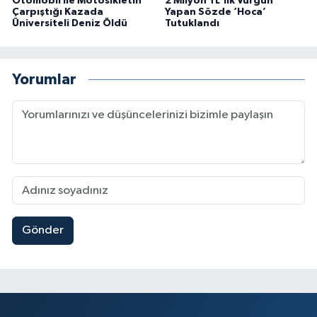
Otomobil İle Motosikletin
2 Milyon TL'lik Vurgun
Çarpıştığı Kazada
Yapan Sözde ‘Hoca’
Üniversiteli Deniz Öldü
Tutuklandı
Yorumlar
Gönder