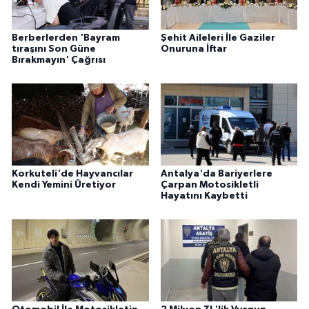
Berberlerden 'Bayram
Şehit Aileleri İle Gaziler
tıraşını Son Güne
Onuruna İftar
Bırakmayın' Çağrısı
Korkuteli'de Hayvancılar
Antalya'da Bariyerlere
Kendi Yemini Üretiyor
Çarpan Motosikletli
Hayatını Kaybetti