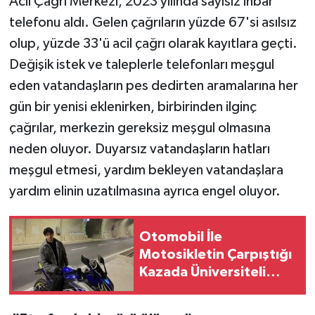
Acil Çağrı Merkezi, 2023 yılında sayısız ihbar
telefonu aldı. Gelen çağrıların yüzde 67'si asılsız
Teknoloji
olup, yüzde 33'ü acil çağrı olarak kayıtlara geçti.
Değişik istek ve taleplerle telefonları meşgul
Televizyon
eden vatandaşların pes dedirten aramalarına her
Turizm
gün bir yenisi eklenirken, birbirinden ilginç
çağrılar, merkezin gereksiz meşgul olmasına
Yaşam
neden oluyor. Duyarsız vatandaşların hatları
meşgul etmesi, yardım bekleyen vatandaşlara
yardım elinin uzatılmasına ayrıca engel oluyor.
Otomobil İle
Motosikletin Çarpıştığı
Kazada Üniversiteli
Deniz Öldü