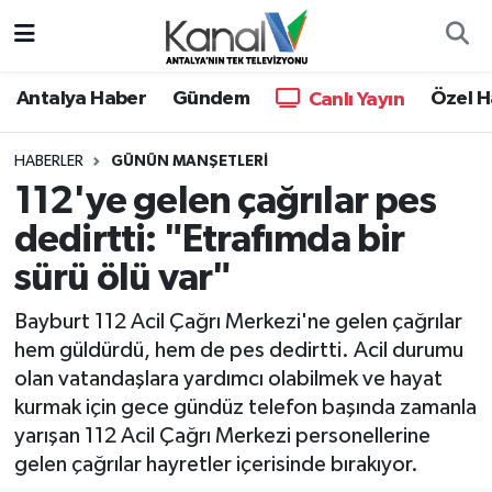
Ana Haber
Nöbetçi Eczaneler
Antalya Haber
Gündem
Özel H
Canlı Yayın
Antalya Haber
Hava Durumu
HABERLER
GÜNÜN MANŞETLERI
112'ye gelen çağrılar pes
Dünya
Trafik Durumu
dedirtti: "Etrafımda bir
Eğitim
Süper Lig Puan Durumu ve Fikstür
sürü ölü var"
Ekonomi
Tüm Manşetler
Bayburt 112 Acil Çağrı Merkezi'ne gelen çağrılar
hem güldürdü, hem de pes dedirtti. Acil durumu
Gündem
Son Dakika Haberleri
olan vatandaşlara yardımcı olabilmek ve hayat
kurmak için gece gündüz telefon başında zamanla
Günün Manşetleri
Haber Arşivi
yarışan 112 Acil Çağrı Merkezi personellerine
gelen çağrılar hayretler içerisinde bırakıyor.
Haber Kuşakları