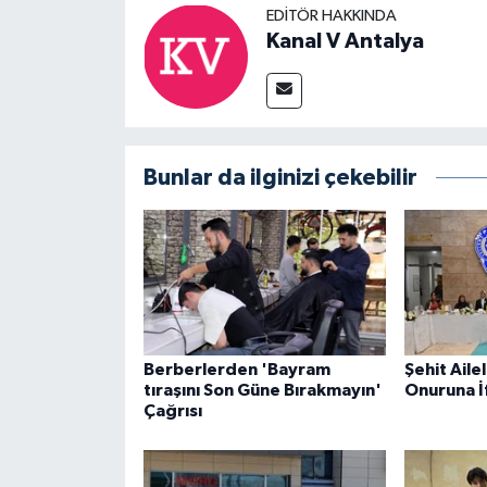
EDITÖR HAKKINDA
Kanal V Antalya
Bunlar da ilginizi çekebilir
Berberlerden 'Bayram
Şehit Ailel
tıraşını Son Güne Bırakmayın'
Onuruna İ
Çağrısı