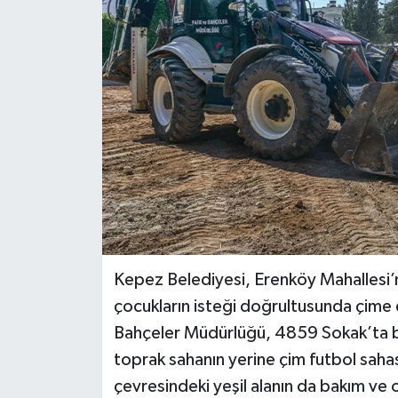
Haberler
KANALV Spor
Kültür Sanat
Magazin
Öğle Bülteni
Sağlık
Kepez Belediyesi, Erenköy Mahallesi’
Siyaset
çocukların isteği doğrultusunda çime
Bahçeler Müdürlüğü, 4859 Sokak’ta b
Sosyal medya
toprak sahanın yerine çim futbol sahas
çevresindeki yeşil alanın da bakım ve
Spor