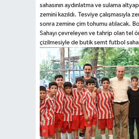
sahasının aydınlatma ve sulama altyapı 
zemini kazıldı. Tesviye çalışmasıyla z
Teknoloji
sonra zemine çim tohumu atılacak. Boya
Televizyon
Sahayı çevreleyen ve tahrip olan tel ör
çizilmesiyle de butik semt futbol sah
Turizm
Yaşam