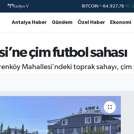
Radyo V
DOLAR
47,5894
%0.
EURO
55,0398
%-0.
Antalya Haber
Gündem
Özel Haber
Ekonomi
STERLİN
64,1581
%0.
GRAM ALTIN
6508.83
%4.4
i’ne çim futbol sahası
BİST100
13.703
%
renköy Mahallesi’ndeki toprak sahayı, çim