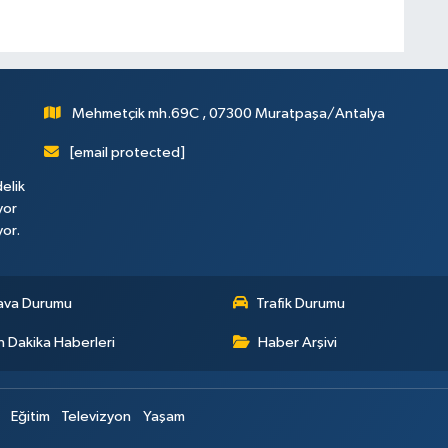
Mehmetçik mh.69C , 07300 Muratpaşa/Antalya
[email protected]
elik
yor
yor.
ava Durumu
Trafik Durumu
 Dakika Haberleri
Haber Arşivi
Eğitim
Televizyon
Yaşam