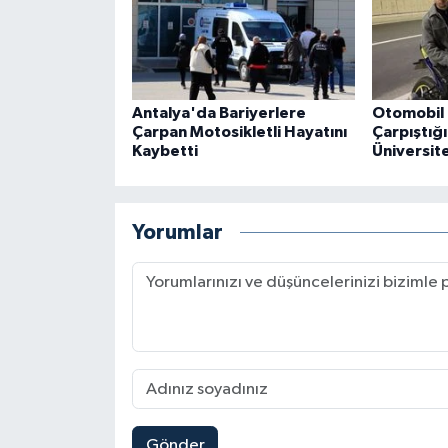
Antalya'da Bariyerlere
Otomobil 
Çarpan Motosikletli Hayatını
Çarpıştığ
Kaybetti
Üniversite
Yorumlar
Gönder