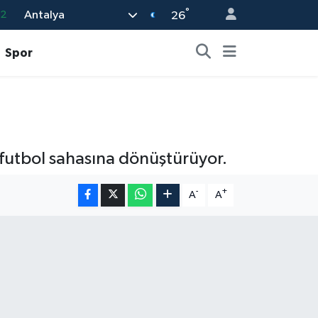
°
Antalya
26
08
02
Spor
16
4
11
 futbol sahasına dönüştürüyor.
-
+
A
A