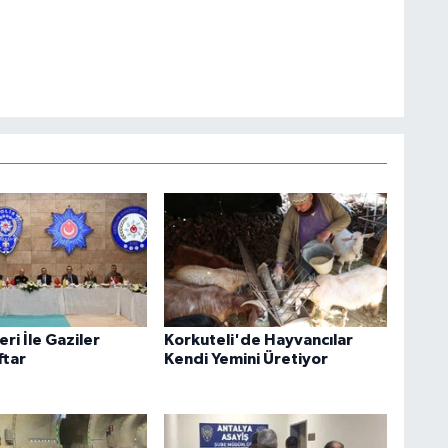
eri İle Gaziler
Korkuteli'de Hayvancılar
ftar
Kendi Yemini Üretiyor