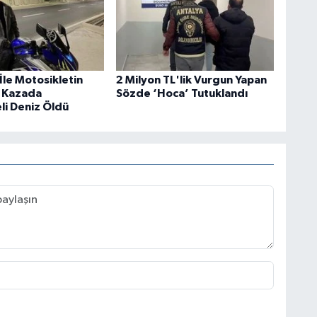
İle Motosikletin
2 Milyon TL'lik Vurgun Yapan
ı Kazada
Sözde ‘Hoca’ Tutuklandı
li Deniz Öldü