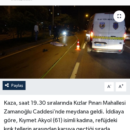
Haberler
KANALV Spor
Kültür Sanat
Magazin
Öğle Bülteni
Sağlık
Paylaş
-
+
A
A
Siyaset
Kaza, saat 19.30 sıralarında Kızlar Pınarı Mahallesi
Zamanoğlu Caddesi’nde meydana geldi. İddiaya
Sosyal medya
göre, Kıymet Akyol (61) isimli kadına, refüjdeki
kırık tellerin arasından karşıya geçtiği sırada,
Spor