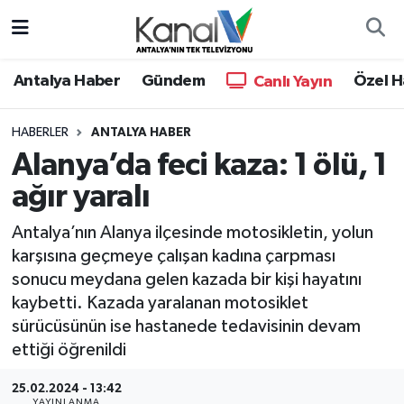
Ana Haber
Nöbetçi Eczaneler
Antalya Haber
Gündem
Özel H
Canlı Yayın
Antalya Haber
Hava Durumu
HABERLER
ANTALYA HABER
Alanya’da feci kaza: 1 ölü, 1
Dünya
Trafik Durumu
ağır yaralı
Eğitim
Süper Lig Puan Durumu ve Fikstür
Antalya’nın Alanya ilçesinde motosikletin, yolun
Ekonomi
Tüm Manşetler
karşısına geçmeye çalışan kadına çarpması
sonucu meydana gelen kazada bir kişi hayatını
Gündem
Son Dakika Haberleri
kaybetti. Kazada yaralanan motosiklet
sürücüsünün ise hastanede tedavisinin devam
Günün Manşetleri
Haber Arşivi
ettiği öğrenildi
Haber Kuşakları
25.02.2024 - 13:42
YAYINLANMA