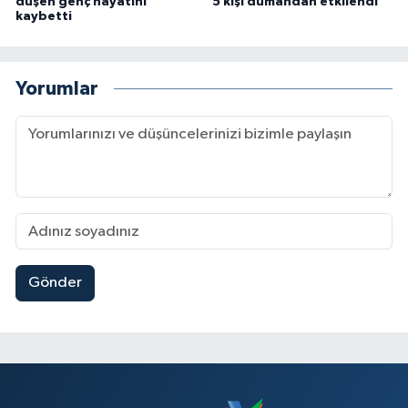
düşen genç hayatını
5 kişi dumandan etkilendi
kaybetti
Yorumlar
Gönder