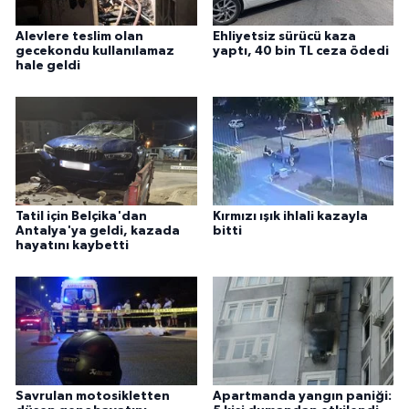
Alevlere teslim olan
Ehliyetsiz sürücü kaza
gecekondu kullanılamaz
yaptı, 40 bin TL ceza ödedi
hale geldi
Tatil için Belçika'dan
Kırmızı ışık ihlali kazayla
Antalya'ya geldi, kazada
bitti
hayatını kaybetti
Savrulan motosikletten
Apartmanda yangın paniği: